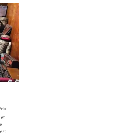
elin
 et
e
 est