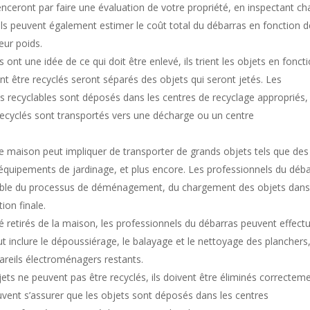
eront par faire une évaluation de votre propriété, en inspectant c
 Ils peuvent également estimer le coût total du débarras en fonction d
leur poids.
 ont une idée de ce qui doit être enlevé, ils trient les objets en fonct
ent être recyclés seront séparés des objets qui seront jetés. Les
ts recyclables sont déposés dans les centres de recyclage appropriés,
 recyclés sont transportés vers une décharge ou un centre
maison peut impliquer de transporter de grands objets tels que des
équipements de jardinage, et plus encore. Les professionnels du déb
mble du processus de déménagement, du chargement des objets dans
ion finale.
 retirés de la maison, les professionnels du débarras peuvent effect
t inclure le dépoussiérage, le balayage et le nettoyage des planchers
areils électroménagers restants.
jets ne peuvent pas être recyclés, ils doivent être éliminés correcteme
vent s’assurer que les objets sont déposés dans les centres