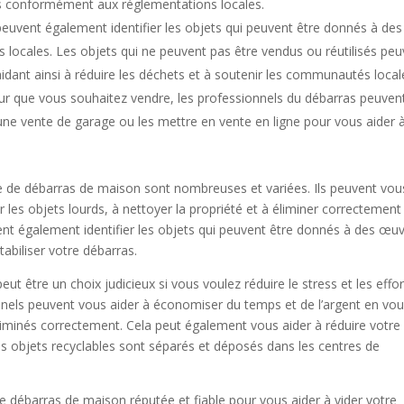
s conformément aux réglementations locales.
euvent également identifier les objets qui peuvent être donnés à des
 locales. Les objets qui ne peuvent pas être vendus ou réutilisés pe
idant ainsi à réduire les déchets et à soutenir les communautés local
eur que vous souhaitez vendre, les professionnels du débarras peuven
 une vente de garage ou les mettre en vente en ligne pour vous aider 
ice de débarras de maison sont nombreuses et variées. Ils peuvent vou
ter les objets lourds, à nettoyer la propriété et à éliminer correctement
vent également identifier les objets qui peuvent être donnés à des œu
abiliser votre débarras.
ut être un choix judicieux si vous voulez réduire le stress et les effor
nnels peuvent vous aider à économiser du temps et de l’argent en vo
éliminés correctement. Cela peut également vous aider à réduire votre
s objets recyclables sont séparés et déposés dans les centres de
 de débarras de maison réputée et fiable pour vous aider à vider votre