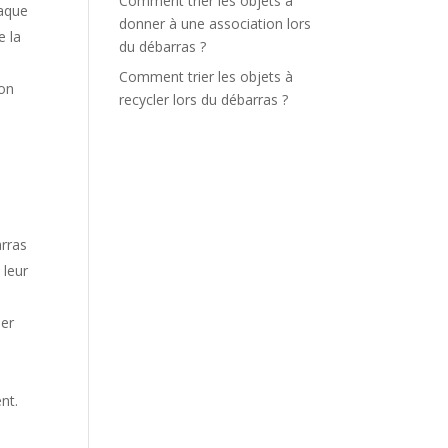
Comment trier les objets à
haque
donner à une association lors
e la
du débarras ?
Comment trier les objets à
ion
recycler lors du débarras ?
arras
 leur
uer
,
nt.