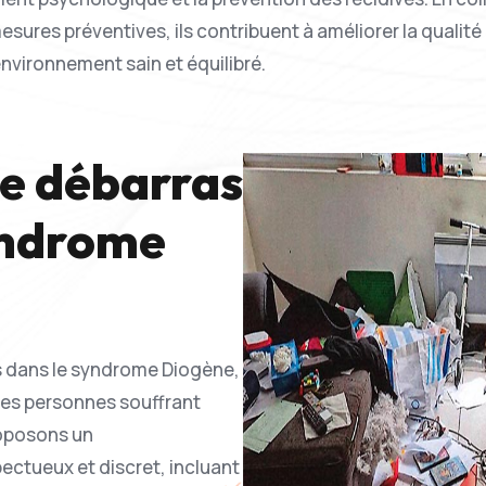
sures préventives, ils contribuent à améliorer la qualit
environnement sain et équilibré.
de débarras
yndrome
s dans le syndrome Diogène,
 les personnes souffrant
oposons un
ctueux et discret, incluant