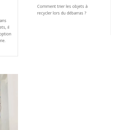
Comment trier les objets à
recycler lors du débarras ?
dans
ts, il
 option
ie.