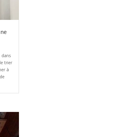
une
s dans
e trier
ner à
 de