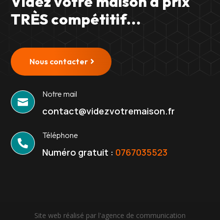
Videz votre maison à prix
TRÈS compétitif...
Nous contacter
Notre mail

contact@videzvotremaison.fr
Téléphone

Numéro gratuit :
0767035523
Site web réalisé par l'agence de communication