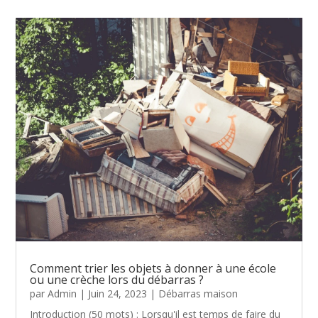
Comment trier les objets à donner à une école
ou une crèche lors du débarras ?
par
Admin
|
Juin 24, 2023
|
Débarras maison
Introduction (50 mots) : Lorsqu'il est temps de faire du