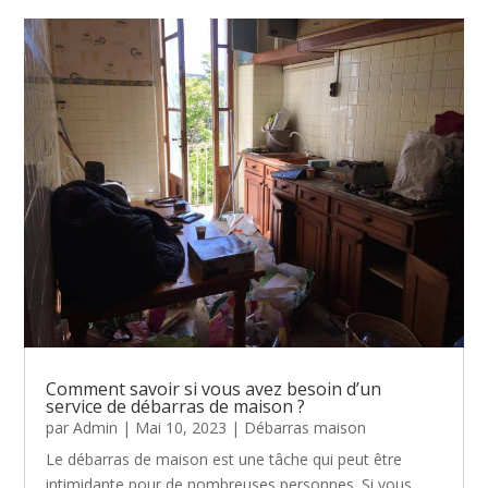
Comment savoir si vous avez besoin d’un
service de débarras de maison ?
par
Admin
|
Mai 10, 2023
|
Débarras maison
Le débarras de maison est une tâche qui peut être
intimidante pour de nombreuses personnes. Si vous