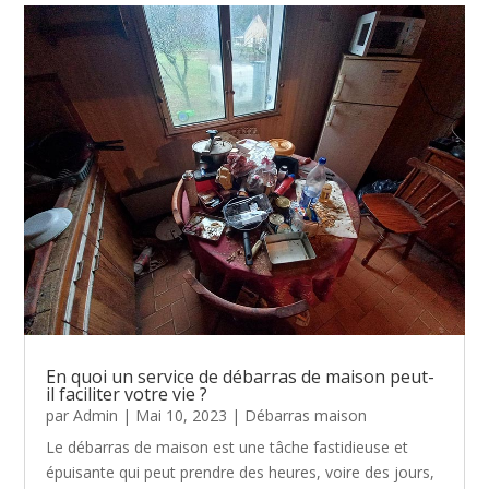
En quoi un service de débarras de maison peut-
il faciliter votre vie ?
par
Admin
|
Mai 10, 2023
|
Débarras maison
Le débarras de maison est une tâche fastidieuse et
épuisante qui peut prendre des heures, voire des jours,