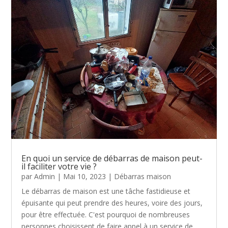
En quoi un service de débarras de maison peut-
il faciliter votre vie ?
par
Admin
|
Mai 10, 2023
|
Débarras maison
Le débarras de maison est une tâche fastidieuse et
épuisante qui peut prendre des heures, voire des jours,
pour être effectuée. C'est pourquoi de nombreuses
personnes choisissent de faire appel à un service de