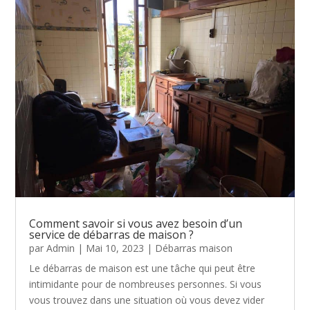
Comment savoir si vous avez besoin d’un
service de débarras de maison ?
par
Admin
|
Mai 10, 2023
|
Débarras maison
Le débarras de maison est une tâche qui peut être
intimidante pour de nombreuses personnes. Si vous
vous trouvez dans une situation où vous devez vider