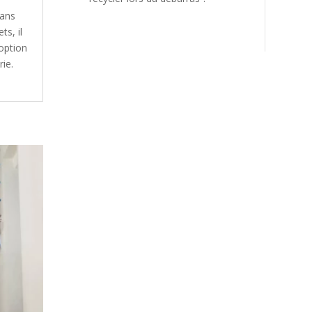
dans
ts, il
 option
ie.